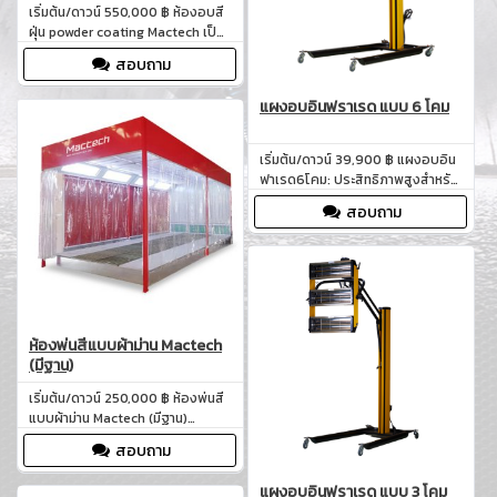
เริ่มต้น/ดาวน์ 550,000 ฿ ห้องอบสี
ฝุ่น powder coating Mactech เป็น
เทคโนโลยีที่ทันสมัยที่สุดในวงการ
สอบถาม
อุตสาหกรรมการเคลือบสี ด้วยการ
ออกแบบและโครงสร้างที่แข็งแรง
แผงอบอินฟราเรด แบบ 6 โคม
สามารถตอบสนองต่อความต้องการ
ในการอบสีฝุ่นได้อย่างมีประสิทธิภาพ
สูงสุด
เริ่มต้น/ดาวน์ 39,900 ฿ แผงอบอิน
ฟาเรด6โคม: ประสิทธิภาพสูงสำหรับ
การอบสีและซ่อมแซมรถยนต์อย่าง
สอบถาม
มืออาชีพ คืออุปกรณ์ที่ถูกออกแบบ
มาเพื่อการอบสีและการซ่อมแซม
รถยนต์ในระดับมืออาชีพ โดยเฉพาะ
ในอู่ซ่อมรถหรือโรงงานอุตสาหกรรม
ที่ต้องการประสิทธิภาพสูงและความ
แม่นยำในการทำงาน
ห้องพ่นสีแบบผ้าม่าน Mactech
(มีฐาน)
เริ่มต้น/ดาวน์ 250,000 ฿ ห้องพ่นสี
แบบผ้าม่าน Mactech (มีฐาน)
ออกแบบมาเพื่อ รองรับงานพ่นสีทุก
สอบถาม
ประเภท ไม่ว่าจะเป็นงานพ่นสีใน
อุตสาหกรรมรถยนต์ อู่ซ่อมรถ งาน
แผงอบอินฟราเรด แบบ 3 โคม