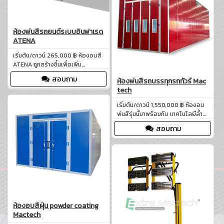
อุตสาหกรรมและงานพ่นสีรถยนต์
ห้องพ่นสีรถยนต์ระบบอินฟาเรด
ATENA
เริ่มต้น/ดาวน์ 265,000 ฿ ห้องอบสี
ATENA ถูกสร้างขึ้นเพื่อเพิ่ม
ประสิทธิภาพของกระบวนการอบสี
สอบถาม
ห้องพ่นสีรถบรรทุกรถทัวร์ Mac
ลดเวลาและประหยัดพลังงาน พร้อม
tech
ด้วยการออกแบบที่ยั่งยืนและคำนึง
ถึงความปลอดภัยอย่างสูงสุด
เริ่มต้น/ดาวน์ 1,550,000 ฿ ห้องอบ
พ่นสีรุ่นนี้มาพร้อมกับ เทคโนโลยีล้ำ
สมัย ที่ช่วยให้กระบวนการพ่นสีเป็นไป
สอบถาม
อย่างราบรื่น ให้ผลลัพธ์ที่สมบูรณ์
แบบทั้งในด้าน ความเงางาม ความ
ทนทาน และความคงทนของสี ทำให้
ธุรกิจของคุณสามารถให้บริการได้
อย่างมืออาชีพและเพิ่มผลผลิตได้
อย่างมีประสิทธิภาพ
ห้องอบสีฝุ่น powder coating
Mactech