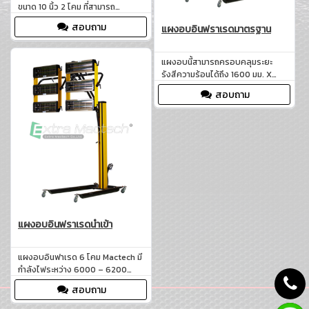
ขนาด 10 นิ้ว 2 โคม ที่สามารถ
ครอบคลุมพื้นที่การอบสีได้ถึง
สอบถาม
แผงอบอินฟราเรดมาตรฐาน
800×800 มม. ช่วยให้การอบสีเป็น
ไปอย่างทั่วถึงและมีความสม่ำเสมอ
แผงอบนี้สามารถครอบคลุมระยะ
รังสีความร้อนได้ถึง 1600 มม. X
2000 มม. ซึ่งเหมาะสำหรับการอบสี
สอบถาม
ชิ้นส่วนขนาดใหญ่ เช่น ฝากระโปรงรถ
ประตูรถ หรือชิ้นส่วนรถยนต์อื่น ๆ
แผงอบอินฟราเรดนำเข้า
แผงอบอินฟาเรด 6 โคม Mactech มี
กำลังไฟระหว่าง 6000 – 6200
วัตต์ ซึ่งเป็นกำลังไฟที่เพียงพอ
สอบถาม
สำหรับการอบสีในระดับมืออาชีพ
ทำให้การทำงานเป็นไปอย่างรวดเร็ว