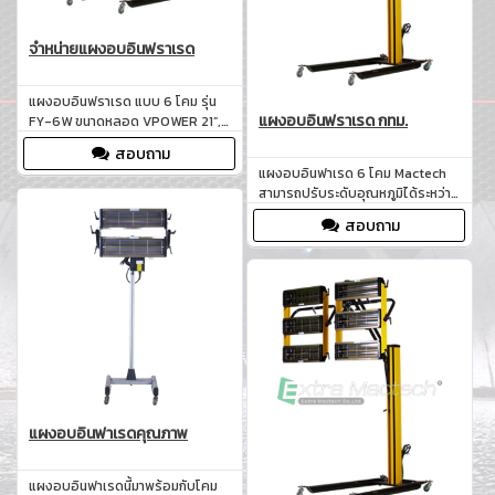
จำหน่ายแผงอบอินฟราเรด
แผงอบอินฟราเรด แบบ 6 โคม รุ่น
แผงอบอินฟราเรด กทม.
FY-6W ขนาดหลอด VPOWER 21”,
ช่วงอุณหภูมิ 40-100 องศา, แรงดัน
สอบถาม
ไฟฟ้า 220V, ช่วงการตั้งเวลา 0-90
แผงอบอินฟาเรด 6 โคม Mactech
นาที ราคา 46,500 บาท
สามารถปรับระดับอุณหภูมิได้ระหว่าง
60 – 70 องศาเซลเซียส ซึ่งเป็น
สอบถาม
อุณหภูมิที่เหมาะสมสำหรับการอบสี
ทำให้สีที่อบออกมามีความสม่ำเสมอ
และมีคุณภาพสูง
แผงอบอินฟาเรดคุณภาพ
แผงอบอินฟาเรดนี้มาพร้อมกับโคม